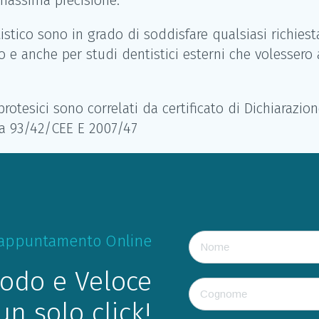
massima precisione.
tistico sono in grado di soddisfare qualsiasi richiest
io e anche per studi dentistici esterni che volessero 
 protesici sono correlati da certificato di Dichiarazi
iva 93/42/CEE E 2007/47
i appuntamento Online
modo e Veloce
un solo click!