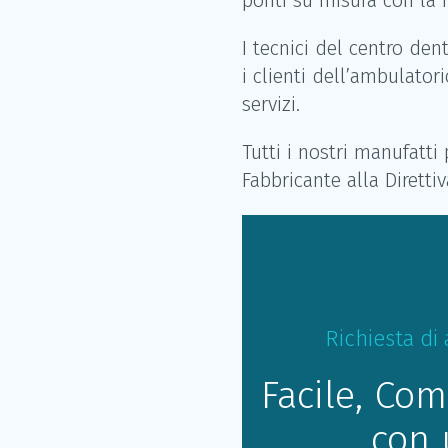
ponti su misura con la 
I tecnici del centro den
i clienti dell’ambulator
servizi.
Tutti i nostri manufatti
Fabbricante alla Dirett
Richiesta d
Facile, Co
con 