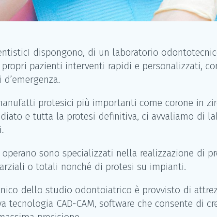
entisticI dispongono, di un laboratorio odontotecnic
 propri pazienti interventi rapidi e personalizzati, c
i d’emergenza.
manufatti protesici più importanti come corone in zir
ato e tutta la protesi definitiva, ci avvaliamo di l
i.
 operano sono specializzati nella realizzazione di pr
arziali o totali nonché di protesi su impianti.
nico dello studio odontoiatrico è provvisto di attre
iva tecnologia CAD-CAM, software che consente di cr