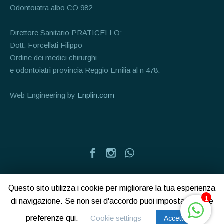
Odontoiatra albo CO 982
Direttore Sanitario PRATICELLO:
Dott. Forcellati Filippo
Ordine dei medici chirurghi
e odontoiatri provincia Reggio Emilia al n 478.
Web Engineering by
Enplin.com
Home
Chi Siamo
Lo Staff mMedica
Questo sito utilizza i cookie per migliorare la tua esperienza
1
Richiedi Appuntamento
Informativa Firma
di navigazione. Se non sei d'accordo puoi impostare le tue
preferenze qui.
Cookie settings
Accetto